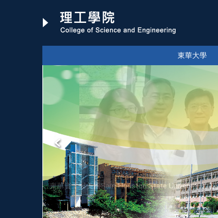
跳
到
主
要
內
東華大學
容
區
東華資工與美國Sam Houston State Univer