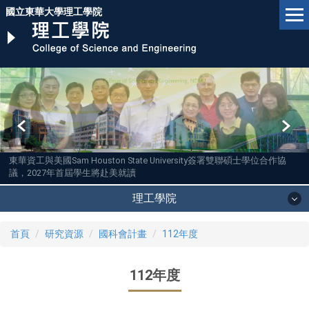
跳
國立東華大學理工學院
到
主
要
內
容
區
東華資工與美國Sam Houston State University簽署雙聯碩士學位合作協
議，2027年首屆學生將赴美就讀
理工學院
首頁
研究資源
國科會計畫
112年度
112年度