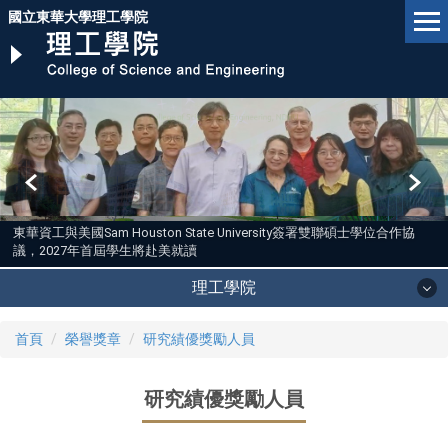
跳
國立東華大學理工學院
到
主
要
內
容
區
東華資工與美國Sam Houston State University簽署雙聯碩士學位合作協
議，2027年首屆學生將赴美就讀
理工學院
首頁
榮譽獎章
研究績優獎勵人員
研究績優獎勵人員