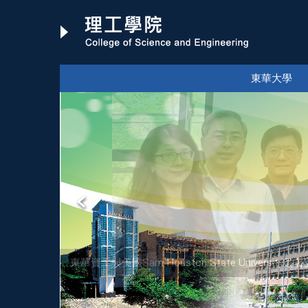
跳
到
主
要
內
東華大學
容
區
東華資工與美國Sam Houston State Univer