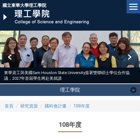
跳
國立東華大學理工學院
到
主
要
內
容
區
東華資工與美國Sam Houston State University簽署雙聯碩士學位合作協
議，2027年首屆學生將赴美就讀
理工學院
首頁
研究資源
國科會計畫
108年度
108年度