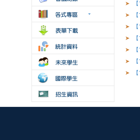
【
【
【
【
【
【
【