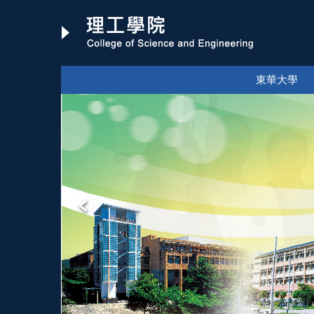
跳
到
主
要
內
東華大學
容
區