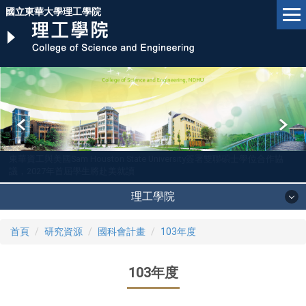
跳
國立東華大學理工學院
到
主
要
內
容
區
東華資工與美國Sam Houston State University簽署雙聯碩士學位合作協
議，2027年首屆學生將赴美就讀
理工學院
首頁
研究資源
國科會計畫
103年度
103年度