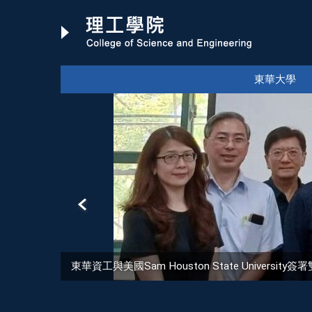
跳
到
主
要
內
東華大學
容
區
東華資工與美國Sam Houston State Univer