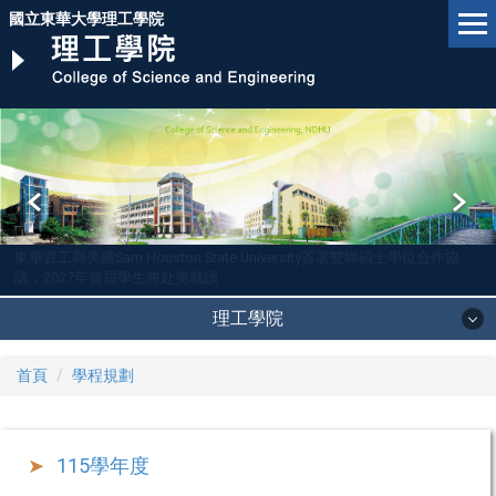
跳
國立東華大學理工學院
到
主
要
內
容
區
東華資工與美國Sam Houston State University簽署雙聯碩士學位合作協
議，2027年首屆學生將赴美就讀
理工學院
首頁
學程規劃
115學年度