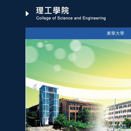
跳
到
主
要
內
東華大學
容
區