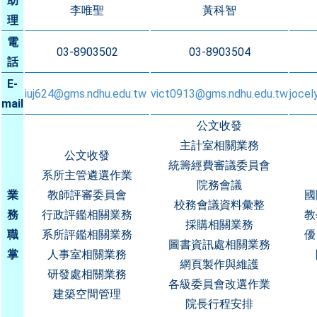
助
李唯聖
黃科智
理
電
03-8903502
03-8903504
話
E-
iuj624@gms.ndhu.edu.tw
vict0913@gms.ndhu.edu.tw
joce
mail
公文收發
主計室相關業務
公文收發
統籌經費審議委員會
系所主管遴選作業
院務會議
業
教師評審委員會
國
校務會議資料彙整
務
行政評鑑相關業務
教
採購相關業務
職
系所評鑑相關業務
優
圖書資訊處相關業務
掌
人事室相關業務
網頁製作與維護
研發處相關業務
各級委員會改選作業
建築空間管理
院長行程安排