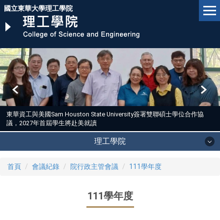
跳
國立東華大學理工學院
到
主
要
內
容
區
東華資工與美國Sam Houston State University簽署雙聯碩士學位合作協
議，2027年首屆學生將赴美就讀
理工學院
首頁
會議紀錄
院行政主管會議
111學年度
111學年度