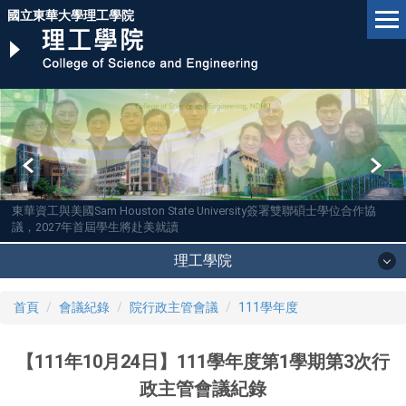
跳
國立東華大學理工學院
到
主
要
內
容
區
東華資工與美國Sam Houston State University簽署雙聯碩士學位合作協
議，2027年首屆學生將赴美就讀
理工學院
首頁
會議紀錄
院行政主管會議
111學年度
【111年10月24日】111學年度第1學期第3次行
政主管會議紀錄