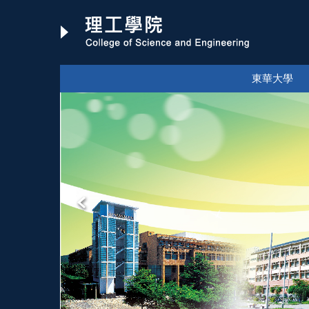
跳
到
主
要
內
東華大學
容
區