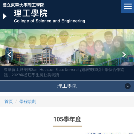
跳
國立東華大學理工學院
到
主
要
內
容
區
東華資工與美國Sam Houston State University簽署雙聯碩士學位合作協
議，2027年首屆學生將赴美就讀
理工學院
首頁
學程規劃
105學年度