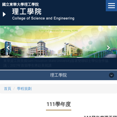
跳
國立東華大學理工學院
到
主
要
內
容
區
東華資工與美國Sam Houston State University簽署雙聯碩士學位合作協
議，2027年首屆學生將赴美就讀
理工學院
首頁
學程規劃
111學年度