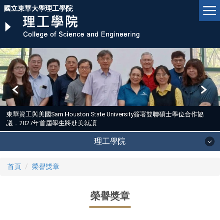
跳
國立東華大學理工學院
到
主
要
內
容
區
東華資工與美國Sam Houston State University簽署雙聯碩士學位合作協
議，2027年首屆學生將赴美就讀
理工學院
首頁
榮譽獎章
榮譽獎章