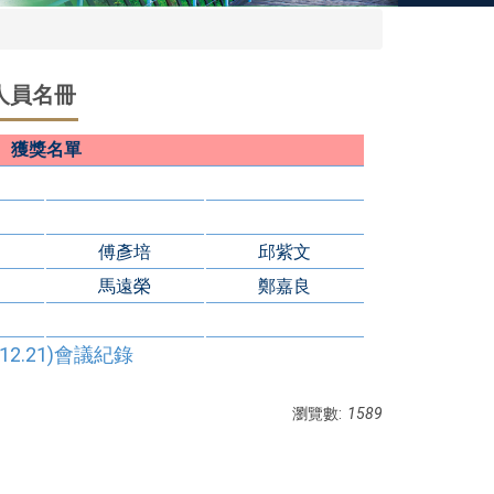
人員名冊
獲獎名單
傅彥培
邱紫文
馬遠榮
鄭嘉良
2.21)會議紀錄
瀏覽數:
1589