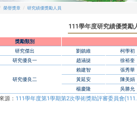
榮譽獎章
研究績優獎勵人員
111學年度研究績優獎勵
獎勵類別
研究傑出
劉鎮維
柯學初
研究優良一
趙涵㨗
徐裕奎
賴建智
張秀華
研究優良二
黃延安
陳美娟
楊慶隆
吳勝允
來源：
111學年度第1學期第2次學術獎助評審委員會(111.1