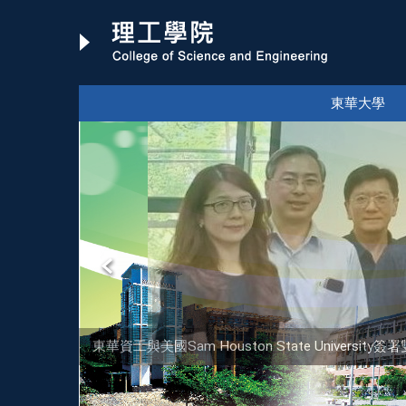
跳
到
主
要
內
東華大學
容
區
東華資工與美國Sam Houston State Univer