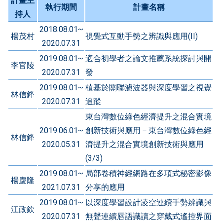
計畫主
執行期間
計畫名稱
持人
2018.08.01~
楊茂村
視覺式互動手勢之辨識與應用(II)
2020.07.31
2019.08.01~
適合初學者之論文推薦系統探討與開
李官陵
2020.07.31
發
2019.08.01~
植基於關聯濾波器與深度學習之視覺
林信鋒
2020.07.31
追蹤
東台灣數位綠色經濟提升之混合實境
2019.06.01~
創新技術與應用－東台灣數位綠色經
林信鋒
2020.05.31
濟提升之混合實境創新技術與應用
(3/3)
2019.08.01~
局部卷積神經網路在多項式秘密影像
楊慶隆
2021.07.31
分享的應用
2019.08.01~
以深度學習設計凌空連續手勢辨識與
江政欽
2020.07.31
無聲連續唇語識讀之穿戴式遙控界面