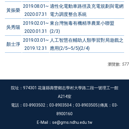
2019.08.01~
適性化電動車路徑及充電規劃與電網
黃振榮
2020.07.31
電力調度整合系統
2019.02.01~
東台灣無毒有機精準農業小聯盟
吳秀陽
2020.01.31
(2/3)
2019.03.01~
人工智慧在輔助人類學習對局遊戲之
顏士淨
2019.12.31
應用(2/5~5/5)(2/4)
瀏覽數:
577
院址：974301 花蓮縣壽豐鄉志學村大學路二段一號理工一館
A214室
電話：03-8903502；03-8903504；03-8903505∥傳真：03-
8900160
E-Mail：se@gms.ndhu.edu.tw