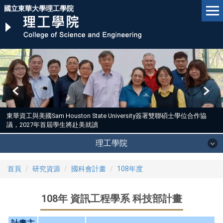
跳
國立東華大學理工學院
到
主
要
內
容
區
東華資工與美國Sam Houston State University簽署雙聯碩士學位合作協
議，2027年首屆學生將赴美就讀
理工學院
首頁
研究資源
國科會計畫
108年度
108年 資訊工程學系 科技部計畫