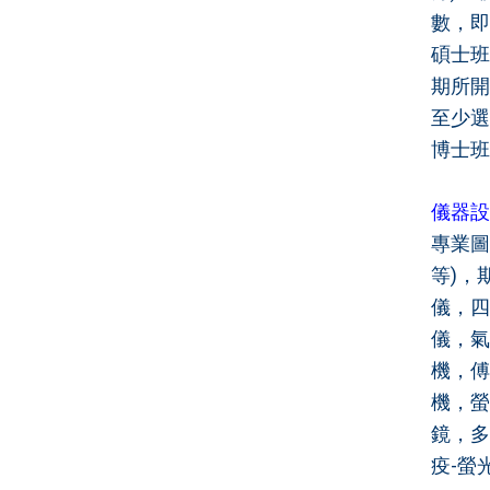
數，即
碩士班
期所開
至少選
博士班
儀器設
專業圖書
等)，
儀，四
儀，氣
機，傅
機，螢
鏡，多
疫-螢