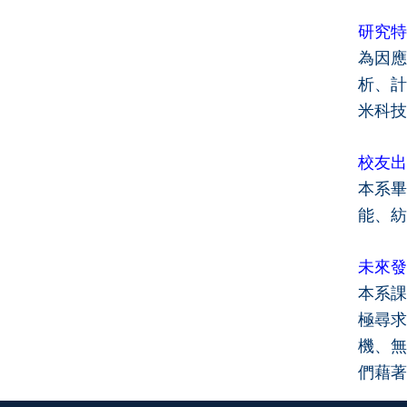
研究特
為因應
析、計
米科技
校友出
本系畢
能、紡
未來發
本系課
極尋求
機、無
們藉著