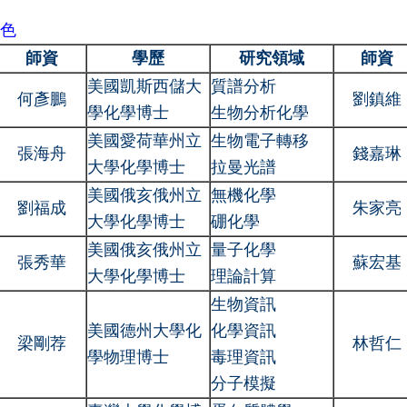
色
師資
學歷
研究領域
師資
美國凱斯西儲大
質譜分析
何彥鵬
劉鎮維
學化學博士
生物分析化學
美國愛荷華州立
生物電子轉移
張海舟
錢嘉琳
大學化學博士
拉曼光譜
美國俄亥俄州立
無機化學
劉福成
朱家亮
大學化學博士
硼化學
美國俄亥俄州立
量子化學
張秀華
蘇宏基
大學化學博士
理論計算
生物資訊
美國德州大學化
化學資訊
梁剛荐
林哲仁
學物理博士
毒理資訊
分子模擬