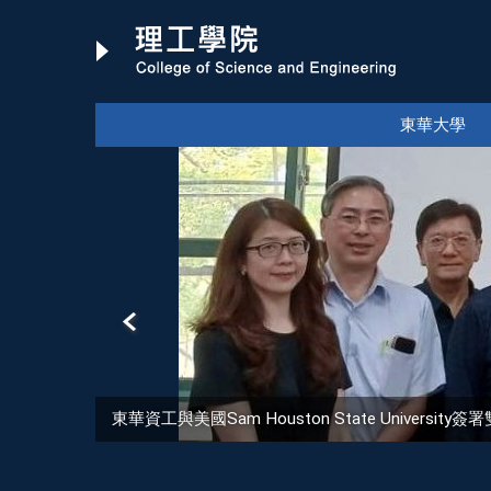
跳
到
主
要
內
東華大學
容
區
東華資工與美國Sam Houston State Univer