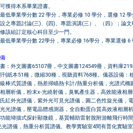
可獲得本系畢業證書。
最低畢業學分數 22 學分，專業必修 10 學分，選修 12
設之專題討論(三)、(四)、專題演講(三）、（四）；
修該組訂定核心科目至少一門。
最低畢業學分數 22學分，專業必修 16學分，專業選修 6
備
：外文圖書65107冊，中文圖書124549冊，資料庫219種(如ACS, RSC
期刊紙本51種，微縮30種，視聽資料768種。儀器設備：核磁共振
級棒式質譜儀，熱差掃瞄熱卡計/熱重分析儀，光譜式橢
相層析儀，粉末x-光繞射儀，臭氧產生器，高效能液相
氏紅外光譜儀，紫外光可見光譜儀，圓二色性旋光儀，
光光譜儀，壓電晶體感測器，全自動蛋白質高效液相層
功能埽描式探針顯微鏡，基質輔助雷射脫附游離飛行時間
光光譜儀，熱重分析質譜儀。教學實驗室4間有普化實驗