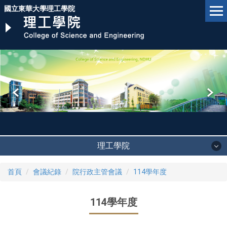
跳
國立東華大學理工學院
到
主
要
內
容
區
理工學院
首頁
會議紀錄
院行政主管會議
114學年度
114學年度