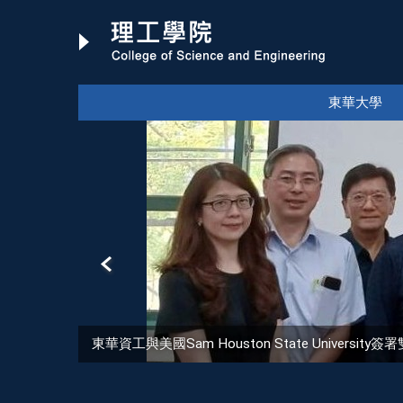
跳
到
主
要
內
東華大學
容
區
東華資工與美國Sam Houston State Univer