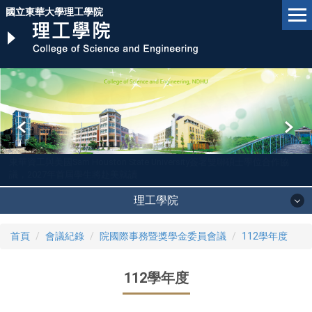
跳
國立東華大學理工學院
到
主
要
內
容
區
東華資工與美國Sam Houston State University簽署雙聯碩士學位合作協
議，2027年首屆學生將赴美就讀
理工學院
首頁
會議紀錄
院國際事務暨獎學金委員會議
112學年度
112學年度