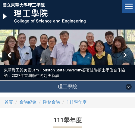
跳
國立東華大學理工學院
到
主
要
內
容
區
東華資工與美國Sam Houston State University簽署雙聯碩士學位合作協
議，2027年首屆學生將赴美就讀
理工學院
首頁
會議紀錄
院務會議
111學年度
111學年度