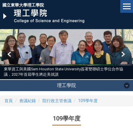
跳
國立東華大學理工學院
到
主
要
內
容
區
東華資工與美國Sam Houston State University簽署雙聯碩士學位合作協
議，2027年首屆學生將赴美就讀
理工學院
首頁
會議紀錄
院行政主管會議
109學年度
109學年度