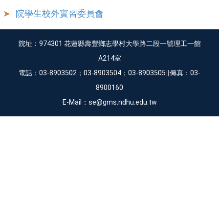
院學生校外實習委員會
院址：974301 花蓮縣壽豐鄉志學村大學路二段一號理工一館
A214室
電話：03-8903502；03-8903504；03-8903505∥傳真：03-
8900160
E-Mail：se@gms.ndhu.edu.tw