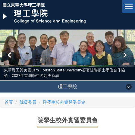
跳
國立東華大學理工學院
到
主
要
內
容
區
東華資工與美國Sam Houston State University簽署雙聯碩士學位合作協
議，2027年首屆學生將赴美就讀
理工學院
首頁
院級委員
院學生校外實習委員會
院學生校外實習委員會