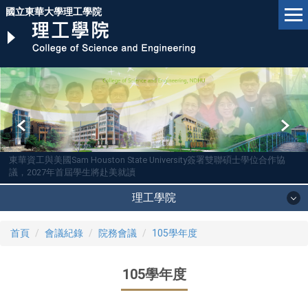
跳
國立東華大學理工學院
到
主
要
內
容
區
東華資工與美國Sam Houston State University簽署雙聯碩士學位合作協
議，2027年首屆學生將赴美就讀
理工學院
首頁
會議紀錄
院務會議
105學年度
105學年度