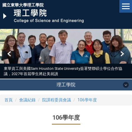
跳
國立東華大學理工學院
到
主
要
內
容
區
東華資工與美國Sam Houston State University簽署雙聯碩士學位合作協
議，2027年首屆學生將赴美就讀
理工學院
首頁
會議紀錄
院課程委員會議
106學年度
106學年度