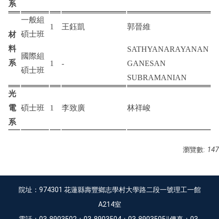
系
一般組
1
王鈺凱
郭晉維
碩士班
材
料
SATHYANARAYANAN
國際組
系
1
-
GANESAN
碩士班
SUBRAMANIAN
光
電
碩士班
1
李致廣
林祥峻
系
瀏覽數:
147
院址：974301 花蓮縣壽豐鄉志學村大學路二段一號理工一館
A214室