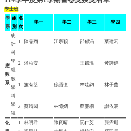
學士班
學
組
名
學一
學二
學三
學四
系
別
次
統
1
陳品翔
江宗穎
邵郁涵
葉建宏
計
科
學
2
潘柏安
王麒瑋
黃詩婷
應
組
數
數
系
1
施有筌
徐語憶
林竑鈞
林子薰
學
科
學
2
蘇靖閎
林憶嫻
蘇廉桐
謝依宸
組
1
林明君
陳資晴
阮仁芠
龔霈珊
化