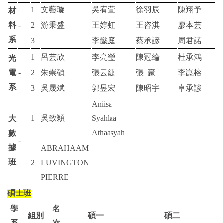
1
文藝璇
吳宥萱
徐羽辰
陳翔予
材
料
-
2
游秉盛
王婷虹
王咨淇
廖本芸
系
3
李懿庭
蔡承諺
周君諾
1
呂芸欣
李亮瑩
陳冠綸
杜承鴻
光
電
-
2
朱崇碩
張云緁
張
豪
李崑榕
系
3
吳晟斌
郭昱宏
陳昭宇
卓承諺
Aniisa
1
吳致穎
Syahlaa
大
Athaasyah
數
-
據
ABRAHAAM
班
2
LUVINGTON
PIERRE
碩士班
學
名
組別
碩一
碩二
系
次