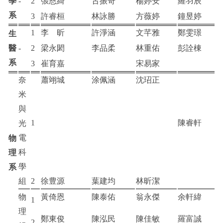
學
-
2
張恩綺
古振奇
楊婷安
羅羽辰
系
3
許睿桓
林詠勝
方薇婷
鐘昱婷
1
李 昕
許淨涵
文芊雅
鄭雯璟
生
醫
-
2
梁永閎
李品柔
林重佑
彭詮棟
系
3
崔育嘉
宋易家
奈
蕭翊城
涂佩涵
沈玿正
米
與
1
陳睿軒
光
電
物
科
理
學
系
組
2
徐豊源
葉建均
林昕潔
物
黃倚恩
陳泰佑
翁永傑
余軒緯
1
理
鄭東俊
陳泓民
陳佳敏
羅富誠
2