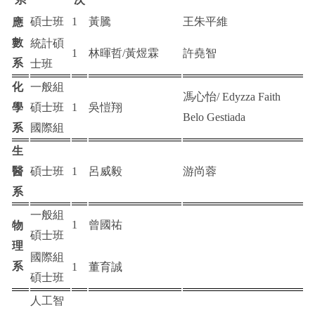
碩士班
1
黃騰
王朱平維
應
數
統計碩
1
林暉哲/黃煜霖
許堯智
系
士班
化
一般組
馮心怡/ Edyzza Faith
學
碩士班
1
吳愷翔
Belo Gestiada
系
國際組
生
醫
碩士班
1
呂威毅
游尚蓉
系
一般組
1
曾國祐
物
碩士班
理
國際組
系
1
董育誠
碩士班
人工智