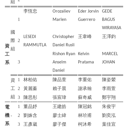
組
李恆忠
Orozaliev
Eder Jorvin
GEDE
1
Marlen
Guerrero
BAGUS
WIRAYASA
國
王韋峰
王澤鈞
LESEDI
Christopher
際
2
RAMMUTLA
Daniel Rusli
資
組
工
Rishon Ryan
Kelvin
MARCEL
3
系
Anselm
Pratama
JOHAN
Daniel
1
林柏佑
陳品萱
李重佑
陳姿縈
資
工
2
黃麗蓁
賴子晨
謝承翰
李雨萱
組
3
陳思彤
張宸瑋
蘇奇威
鄭宇翔
1
董品妤
王建皓
陳冠銘
朱俊宇
電
機
-
2
劉姝含
廖士緯
林玠甫
劉奕泓
系
3
王彥崴
廖子傑
柯沐希
葉佳宜