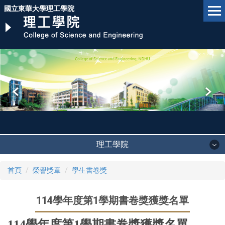
跳
國立東華大學理工學院
到
主
要
內
容
區
理工學院
首頁
榮譽獎章
學生書卷獎
114學年度第1學期書卷獎獲獎名單
114
學年度第1學期書卷獎獲獎名單