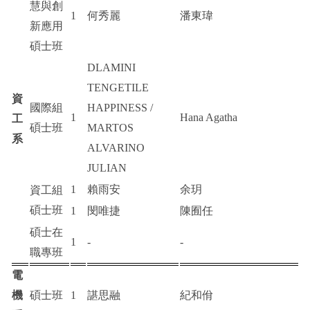
慧與創
1
何秀麗
潘東瑋
新應用
碩士班
DLAMINI
TENGETILE
資
國際組
HAPPINESS /
1
Hana Agatha
工
碩士班
MARTOS
系
ALVARINO
JULIAN
1
賴雨安
余玥
資工組
碩士班
1
閔唯捷
陳囿任
碩士在
1
-
-
職專班
電
機
碩士班
1
諶思融
紀和佾