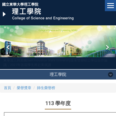
跳
國立東華大學理工學院
到
主
要
內
容
區
東華資工與美國Sam Houston State University簽署雙聯碩士學位合作協
議，2027年首屆學生將赴美就讀
理工學院
首頁
榮譽獎章
師生榮譽榜
113 學年度