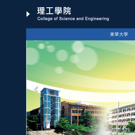
跳
到
主
要
內
東華大學
容
區