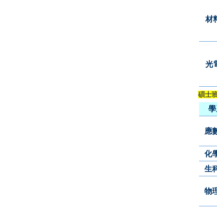
材
光
碩士
學
應
化
生
物