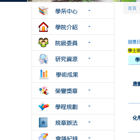
首頁
頒獎日
學士
學
應
化