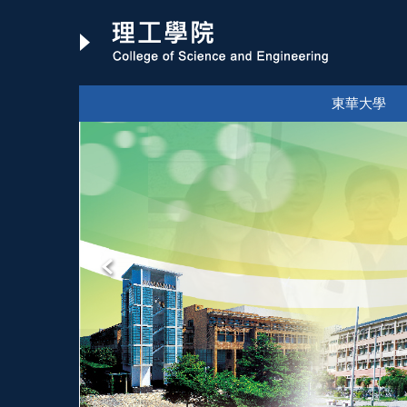
跳
到
主
要
內
東華大學
容
區