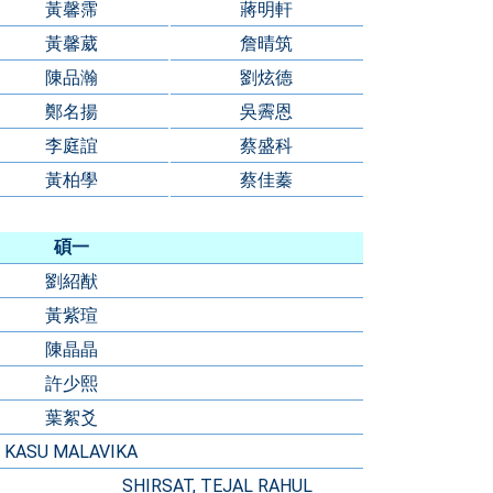
黃馨霈
蔣明軒
黃馨葳
詹晴筑
陳品瀚
劉炫德
鄭名揚
吳霽恩
李庭誼
蔡盛科
黃柏學
蔡佳蓁
碩一
劉紹猷
黃紫瑄
陳晶晶
許少熙
葉絮爻
KASU MALAVIKA
SHIRSAT, TEJAL RAHUL