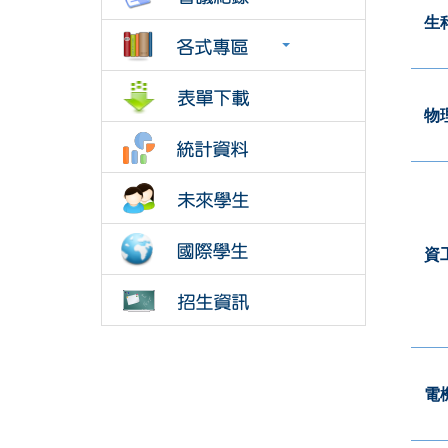
生
物
資
電