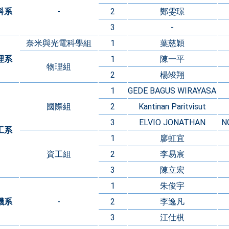
科系
-
2
鄭雯璟
3
-
奈米與光電科學組
1
葉慈穎
理系
1
陳一平
物理組
2
楊竣翔
1
GEDE BAGUS WIRAYASA
國際組
2
Kantinan Paritvisut
3
ELVIO JONATHAN
N
工系
1
廖虹宜
資工組
2
李易宸
3
陳立宏
1
朱俊宇
機系
-
2
李逸凡
3
江仕棋