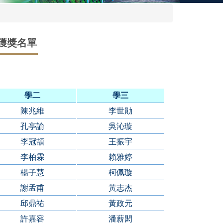
獎獲獎名單
學二
學三
陳兆維
李世勛
孔亭諭
吳沁璇
李冠頡
王振宇
李柏霖
賴雅婷
楊子慧
柯佩璇
謝孟甫
黃志杰
邱鼎祐
黃政元
許嘉容
潘薪閎