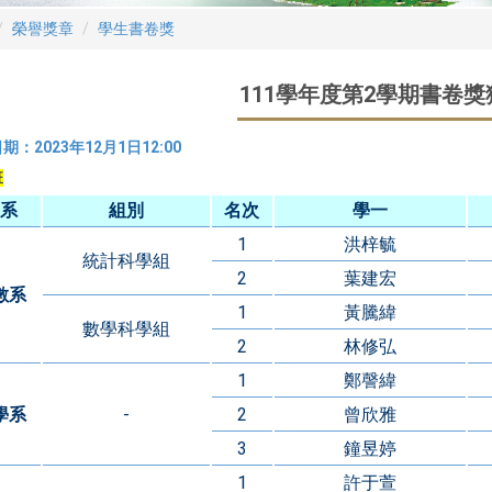
榮譽獎章
學生書卷獎
111學年度第2學期書卷
期：2023年12月1日12:00
班
系
組別
名次
學一
1
洪梓毓
統計科學組
2
葉建宏
數系
1
黃騰緯
數學科學組
2
林修弘
1
鄭謦緯
學系
-
2
曾欣雅
3
鐘昱婷
1
許于萱