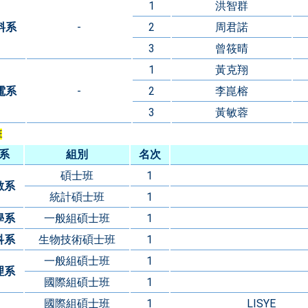
1
洪智群
料系
-
2
周君諾
3
曾筱晴
1
黃克翔
電系
-
2
李崑榕
3
黃敏蓉
班
系
組別
名次
碩士班
1
數系
統計碩士班
1
學系
一般組碩士班
1
科系
生物技術碩士班
1
一般組碩士班
1
理系
國際組碩士班
1
國際組碩士班
1
LISYE