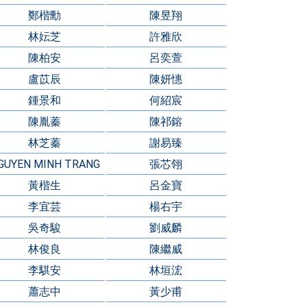
鄭楷勳
陳昱翔
林妘芝
許雅欣
陳柏安
呂奕萱
盧苡辰
陳妍憓
鍾景和
何紹宸
陳胤蓁
陳祁鎔
林芝蓁
謝易臻
GUYEN MINH TRANG
張芯翎
黃楷生
呂金寶
李宜芸
楊右宇
吳奇駿
劉威麟
林俊良
陳繼威
李騏安
林垣浤
蕭志中
黃少甫