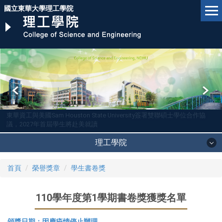
跳
國立東華大學理工學院
到
主
要
內
容
區
東華資工與美國Sam Houston State University簽署雙聯碩士學位合作協
議，2027年首屆學生將赴美就讀
理工學院
首頁
榮譽獎章
學生書卷獎
110學年度第1學期書卷獎獲獎名單
頒獎日期：因應疫情停止辦理