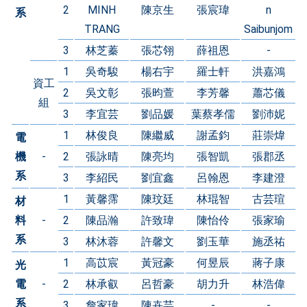
2
MINH
陳京生
張宸瑋
n
系
TRANG
Saibunjom
3
林芝蓁
張芯翎
薛祖恩
-
1
吳奇駿
楊右宇
羅士軒
洪嘉鴻
資工
2
吳文彰
張昀萱
李芳馨
蕭芯儀
組
3
李宜芸
劉品媛
葉蔡孝儒
劉沛妮
1
林俊良
陳繼威
謝孟鈞
莊崇煒
電
機
-
2
張詠晴
陳亮均
張智凱
張郡丞
系
3
李紹民
劉宜鑫
呂翰恩
李建澄
1
黃馨霈
陳玟廷
林琨智
古芸瑄
材
料
-
2
陳品瀚
許致瑋
陳怡伶
張家瑜
系
3
林沐蓉
許馨文
劉玉華
施丞祐
1
高苡宸
黃冠豪
何昱辰
蔣子康
光
電
-
2
林承叡
呂哲豪
胡力升
林浩偉
系
3
詹家瑋
陳卉芸
-
-