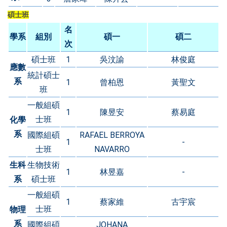
碩士班
名
學系
組別
碩一
碩二
次
碩士班
1
吳汶諭
林俊庭
應數
統計碩士
系
1
曾柏恩
黃聖文
班
一般組碩
1
陳昱安
蔡易庭
士班
化學
系
國際組碩
RAFAEL BERROYA
1
-
士班
NAVARRO
生科
生物技術
1
林昱嘉
-
系
碩士班
一般組碩
1
蔡家維
古宇宸
士班
物理
系
國際組碩
JOHANA