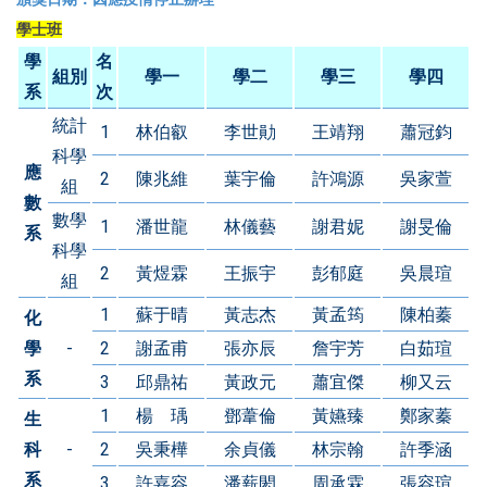
學士班
學
名
組別
學一
學二
學三
學四
系
次
統計
1
林伯叡
李世勛
王靖翔
蕭冠鈞
科學
應
2
陳兆維
葉宇倫
許鴻源
吳家萱
組
數
數學
1
潘世龍
林儀藝
謝君妮
謝旻倫
系
科學
2
黃煜霖
王振宇
彭郁庭
吳晨瑄
組
1
蘇于晴
黃志杰
黃孟筠
陳柏蓁
化
學
-
2
謝孟甫
張亦辰
詹宇芳
白茹瑄
系
3
邱鼎祐
黃政元
蕭宜傑
柳又云
1
楊 瑀
鄧葦倫
黃嬿臻
鄭家蓁
生
科
-
2
吳秉樺
余貞儀
林宗翰
許季涵
系
3
許嘉容
潘薪閎
周承霖
張容瑄