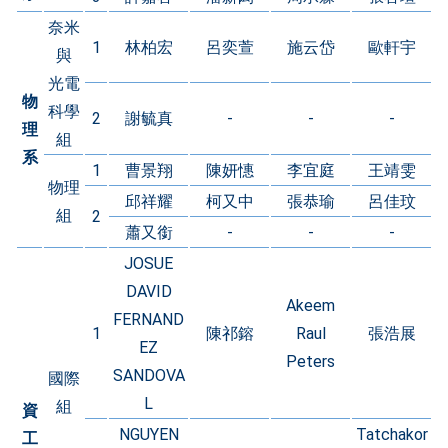
奈米
1
林柏宏
呂奕萱
施云岱
歐軒宇
與
光電
物
科學
2
謝毓真
-
-
-
理
組
系
1
曹景翔
陳妍憓
李宜庭
王靖雯
物理
邱祥耀
柯又中
張恭瑜
呂佳玟
組
2
蕭又銜
-
-
-
JOSUE
DAVID
Akeem
FERNAND
1
陳祁鎔
Raul
張浩展
EZ
Peters
SANDOVA
國際
L
組
資
NGUYEN
Tatchakor
工