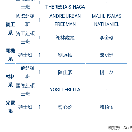
1
-
士班
THERESIA SINAGA
國際組碩
ANDRE URBAN
MAJIL ISAIAS
1
士班
FREEMAN
NATHANIEL
資工
系
資工組碩
1
謝林鎰鑫
李奎翰
士班
電機
碩士班
1
劉冠標
陳明進
系
一般組碩
1
陳佳彥
楊一磊
士班
材料
系
國際組碩
YOSI FEBRITA
-
士班
光電
碩士班
1
曾心盈
賴柏佑
系
瀏覽數:
2859