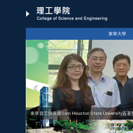
跳
到
主
要
內
東華大學
容
區
東華資工與美國Sam Houston State Univer