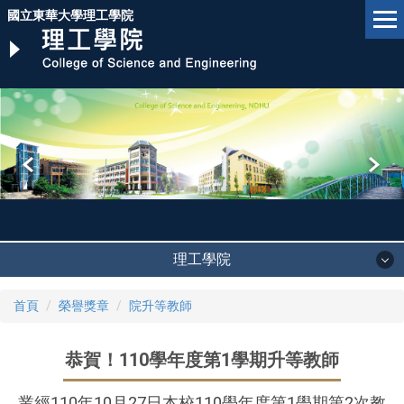
跳
國立東華大學理工學院
到
主
要
內
容
區
理工學院
首頁
榮譽獎章
院升等教師
恭賀！110學年度第1學期升等教師
業經110年10月27日本校110學年度第1學期第2次教