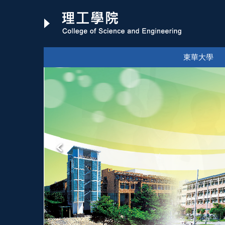
跳
到
主
要
內
東華大學
容
區