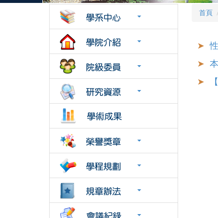
首頁
性
本