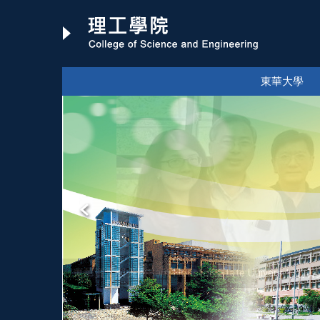
跳
到
主
要
內
東華大學
容
區