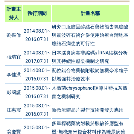
計畫主
執行期間
計畫名稱
持人
研究口服膽固醇結石藥物熊去氧膽酸
2014.08.01~
劉振倫
與震波碎石術合併使用治療台灣地區
2016.07.31
膽結石病患的可行性
2014.08.01~
日本腦炎病毒非編碼sfRNA結構分析
張瑞宜
2017.07.31
與其持續性感染機制之研究
2014.08.01~
配位錯合物藥物附載於無機奈米粒子
李佳洪
2016.07.31
以增強其治療效率
2015.08.01~
木黴菌chrysophanol誘導甘藍抗灰黴
彭國証
2016.07.31
菌之機制研究
2015.08.01~
江惠震
新微流體晶片製作技術開發與應用
2016.07.31
多重標靶藥物附載於酸鹼答應型有
2015.08.01~
翁慶豐
機-無機奈米複合材料作為糖尿病藥