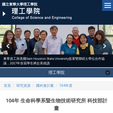
跳
國立東華大學理工學院
到
主
要
內
容
區
東華資工與美國Sam Houston State University簽署雙聯碩士學位合作協
議，2027年首屆學生將赴美就讀
理工學院
首頁
研究資源
國科會計畫
104年度
104年 生命科學系暨生物技術研究所 科技部計
畫