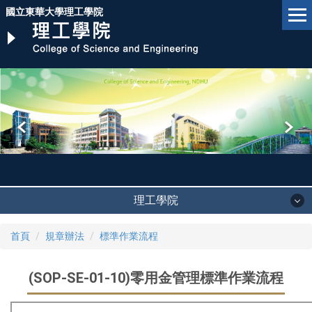
跳
國立東華大學理工學院
到
主
要
內
容
區
理工學院
首頁
規章辦法
標準作業流程
(SOP-SE-01-10)零用金管理標準作業流程