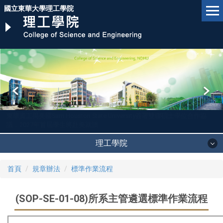
跳
國立東華大學理工學院
到
主
要
內
容
區
東華資工與美國Sam Houston State University簽署雙聯碩士學位合作協
議，2027年首屆學生將赴美就讀
理工學院
首頁
規章辦法
標準作業流程
(SOP-SE-01-08)所系主管遴選標準作業流程