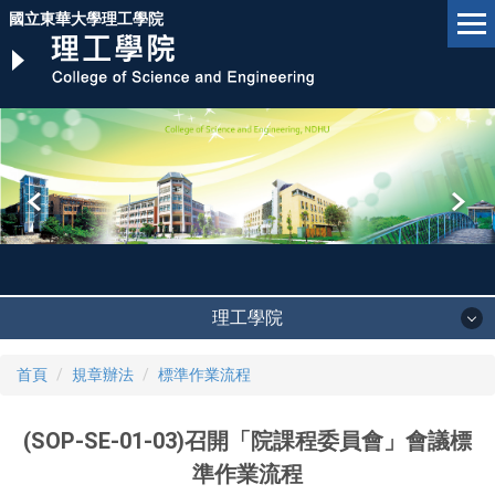
跳
國立東華大學理工學院
到
主
要
內
容
區
理工學院
首頁
規章辦法
標準作業流程
(SOP-SE-01-03)召開「院課程委員會」會議標
準作業流程