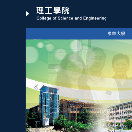
跳
到
主
要
東華大學
內
容
區
東華資工與美國Sam Houston Stat