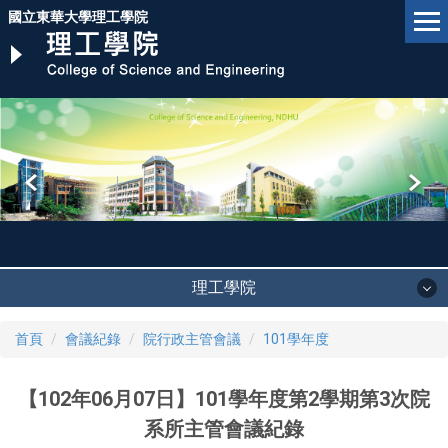
跳
國立東華大學理工學院
到
主
要
內
容
區
理工學院
首頁
會議紀錄
院行政主管會議
101學年度
【102年06月07日】101學年度第2學期第3次院
系所主管會議紀錄