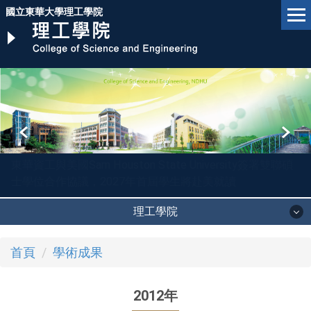
跳
國立東華大學理工學院
到
主
要
內
容
區
東華資工與美國Sam Houston State University簽署雙聯碩
士學位合作協議，2027年首屆學生將赴美就讀
理工學院
首頁
學術成果
2012年