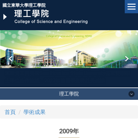
跳
國立東華大學理工學院
到
主
要
內
容
區
東華資工與美國Sam Houston State University簽署雙聯碩
士學位合作協議，2027年首屆學生將赴美就讀
理工學院
首頁
學術成果
2009年