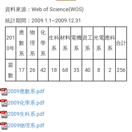
資料來源：Web of Science(WOS)
統計期間：2009.1.1~2009.12.31
應
物
化
201
生科
材料
電機
資工
光電
應科
數
理
學
合計
0年
系
系
系
系
系
系
系
系
系
篇
17
26
42
18
68
35
40
8
2
256
數
2009應數系.pdf
2009化學系.pdf
2009生科系.pdf
2009物理系.pdf