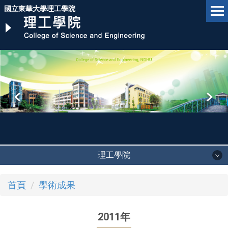
跳
國立東華大學理工學院
到
主
要
內
容
區
理工學院
首頁
學術成果
2011年