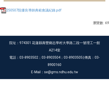
250507院優良導師典範會議紀錄.pdf
瀏覽數:
69
院址：974301 花蓮縣壽豐鄉志學村大學路二段一號理工一館
A214室
電話：03-8903502；03-8903504；03-8903505∥傳真：03-
8900160
E-Mail：se@gms.ndhu.edu.tw