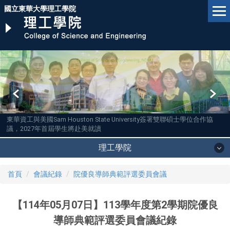
跳
國立東華大學理工學院
到
主
要
內
容
區
東華資工與美國Sam Houston State University簽署雙聯碩士學位合作協
議，2027年首屆學生將赴美就讀
理工學院
首頁
會議紀錄
院優良導師典範評選委員會議
【114年05月07日】113學年度第2學期院優良
導師典範評選委員會議紀錄