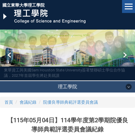
跳
國立東華大學理工學院
到
主
要
內
容
區
東華資工與美國Sam Houston State University簽署雙聯碩士學位合作協
議，2027年首屆學生將赴美就讀
理工學院
首頁
會議紀錄
院優良導師典範評選委員會議
【115年05月04日】114學年度第2學期院優良
導師典範評選委員會議紀錄