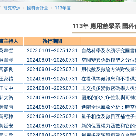
研究資源
國科會計畫
113年度
113年 應用數學系 國
畫主持人
執行期間
吳韋瑩
2023.01.01~2025.12.31
自然科學及永續研究圖書服
吳韋瑩
2024.08.01~2026.07.31
空間變異係數模型之分位
官彥良
2024.08.01~2025.07.31
用代數及數論方法對後量
王家禮
2024.08.01~2026.07.31
在提供等候訊息和不提供
王立中
2024.08.01~2025.07.31
非交換多變數密碼學與後
郭大衛
2024.08.01~2025.07.31
圖形的(3,2,1)-控制與可轉換
黃灝勻
2024.05.01~2026.07.31
進階全球氣象分析：時空
黃顯棟
2024.08.01~2025.07.31
量子相位及數目互補性子
黃延安
2024.08.01~2025.07.31
新的位置權力函數和它的
簡立欣
2024.08.01~2025.07.31
利用多來源資料建立台灣