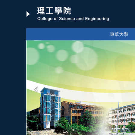
跳
到
主
要
內
東華大學
容
區