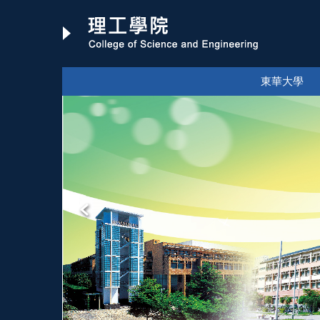
跳
到
主
要
內
東華大學
容
區