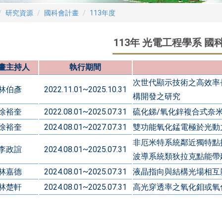
研究資源
國科會計畫
113年度
113年 光電工程學系 國
畫主持人
執行期間
次世代顯示技術之高效率
林伯彥
2022.11.01~2025.10.31
構開發之研究
徐裕奎
2022.08.01~2025.07.31
硫化銻/氧化鋅複合式奈
徐裕奎
2024.08.01~2027.07.31
雙功能氧化錳電極於光動
非厄米特系統鄰近獨特點
李政誼
2024.08.01~2025.07.31
波導系統類狄拉克點能帶建構
林嘉德
2024.08.01~2025.07.31
液晶指向與結構光場相互影響
林楚軒
2024.08.01~2025.07.31
高光穿透率之氧化鉬或氧