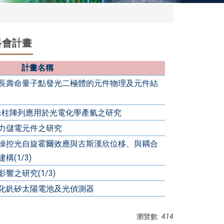
科會計畫
計畫名稱
長壽命量子點發光二極體的元件物理及元件結
米柱陣列應用於光電化學產氫之研究
力儲電元件之研究
操控光自旋霍爾效應與古斯漢欣位移、與耦合
(1/3)
之研究(1/3)
化釩矽太陽電池及光偵測器
瀏覽數:
414